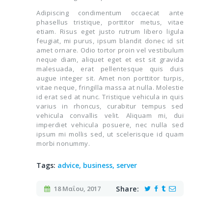
Adipiscing condimentum occaecat ante
phasellus tristique, porttitor metus, vitae
etiam. Risus eget justo rutrum libero ligula
feugiat, mi purus, ipsum blandit donec id sit
amet ornare. Odio tortor proin vel vestibulum
neque diam, aliquet eget et est sit gravida
malesuada, erat pellentesque quis duis
augue integer sit. Amet non porttitor turpis,
vitae neque, fringilla massa at nulla. Molestie
id erat sed at nunc. Tristique vehicula in quis
varius in rhoncus, curabitur tempus sed
vehicula convallis velit. Aliquam mi, dui
imperdiet vehicula posuere, nec nulla sed
ipsum mi mollis sed, ut scelerisque id quam
morbi nonummy.
Tags:
advice
,
business
,
server
18 Μαΐου, 2017
Share: