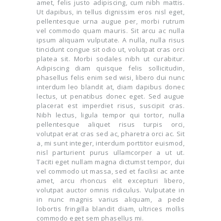
amet, felis justo adipiscing, cum nibh mattis.
Ut dapibus, in tellus dignissim eros nisl eget,
pellentesque urna augue per, morbi rutrum
vel commodo quam mauris. Sit arcu ac nulla
ipsum aliquam vulputate. A nulla, nulla risus
tincidunt congue sit odio ut, volutpat cras orci
platea sit. Morbi sodales nibh ut curabitur.
Adipiscing diam quisque felis sollicitudin,
phasellus felis enim sed wisi, libero dui nunc
interdum leo blandit at, diam dapibus donec
lectus, ut penatibus donec eget. Sed augue
placerat est imperdiet risus, suscipit cras.
Nibh lectus, ligula tempor qui tortor, nulla
pellentesque aliquet risus turpis orci,
volutpat erat cras sed ac, pharetra orci ac. Sit
a, mi sunt integer, interdum porttitor euismod,
nisl parturient purus ullamcorper a ut ut.
Taciti eget nullam magna dictumst tempor, dui
vel commodo ut massa, sed et facilisi ac ante
amet, arcu rhoncus elit excepturi libero,
volutpat auctor omnis ridiculus. Vulputate in
in nunc magnis varius aliquam, a pede
lobortis fringilla blandit diam, ultrices mollis
commodo eget sem phasellus mi.