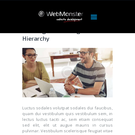
Creating a Site Navigation
ΑΡΧΙΚΉ
Hierarchy
ΠΡΟΪΌΝΤΑ
OUR SERVICES
HOSTING
DEDICATED
FEATURES
ABOUT
SUPPORT
Luctus sodales volutpat sodales dui faucibus,
quam dui vestibulum quis vestibulum sem, in
lectus luctus taciti ac, sem etiam consequat
sed elit, elit ut augue mauris in cursus
pulvinar. Vestibulum scelerisque feugiat vitae