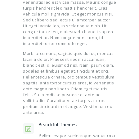
venenatis leo est vitae massa. Mauris congue
turpis hendrerit leo mattis hendrerit. Cras
vehicula mollis gravida. Ut eget rhoncus nisi.
Sed ut libero sed lectus ullamcorper auctor.
Ut eget lacinia leo, in scelerisque nibh. Ut
congue tortor leo, malesuada blandit sapien
imperdiet ac. Nam congue nunc urna, id
imperdiet tortor commodo eget.
Morbi arcu nunc, sagittis quis dui ut, rhoncus
lacinia dolor. Praesent nec mi accumsan,
blandit est id, euismod nisl. Nam ipsum diam,
sodales et finibus eget at, tincidunt et orci.
Pellentesque ornare, orci tempus vestibulum
sagittis, ante tortor cursus eros, id venenatis
ante magna non libero. Etiam eget mauris
felis. Suspendisse posuere et ante ac
sollicitudin. Curabitur vitae turpis at eros
pretium tincidunt in et augue. Vestibulum eu
ante urna.
Beautiful Themes
Pellentesque scelerisque varius orci