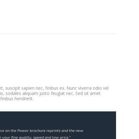
et, suscipit sapien nec, finibus ex. Nunc viverra odio vel
us, sodales aliquam justo feugiat nec. Sed sit amet
inibus hendrerit.
ice on the Power brochure reprints and the new
e your fine quality, speed and low price.”