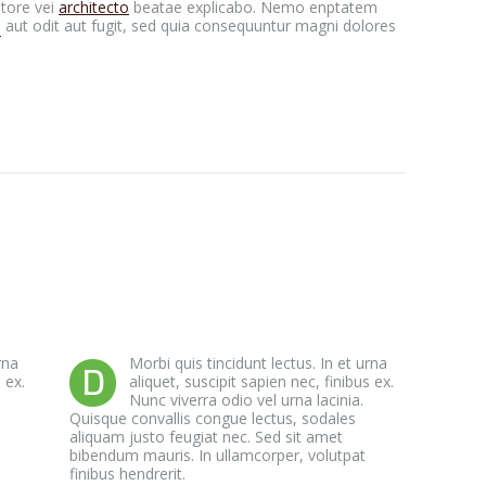
ntore vei
architecto
beatae explicabo. Nemo enptatem
e
aut odit aut fugit, sed quia consequuntur magni dolores
rna
Morbi quis tincidunt lectus. In et urna
D
 ex.
aliquet, suscipit sapien nec, finibus ex.
Nunc viverra odio vel urna lacinia.
Quisque convallis congue lectus, sodales
aliquam justo feugiat nec. Sed sit amet
bibendum mauris. In ullamcorper, volutpat
finibus hendrerit.