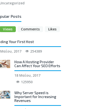
Uncategorized
pular Posts
Views
Comments
Likes
nding Your First Host
 Μαΐου, 2017
254389
How A Hosting Provider
Can Affect Your SEO Efforts
18 Μαΐου, 2017
125950
Why Server Speed is
Important for Increasing
Revenues