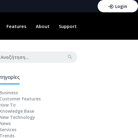
Login
Features
About
Support
αζήτηση
:
τηγορίες
Business
Customer Features
How To
Knowledge Base
New Technology
News
Services
Trends