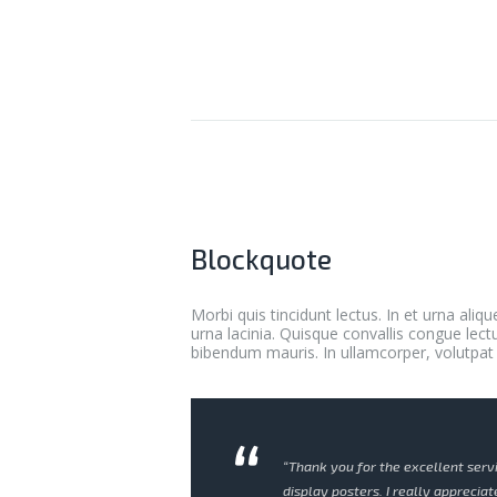
Blockquote
Morbi quis tincidunt lectus. In et urna aliqu
urna lacinia. Quisque convallis congue lect
bibendum mauris. In ullamcorper, volutpat f
“Thank you for the excellent serv
display posters. I really appreciat