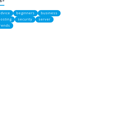
advice
beginners
business
hosting
security
server
trends