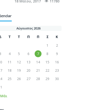
18 Μαΐου, 2017
11780
lendar
Αύγουστος 2026
Δ
Τ
Τ
Π
Π
Σ
Κ
1
2
3
4
5
6
7
8
9
10
11
12
13
14
15
16
17
18
19
20
21
22
23
24
25
26
27
28
29
30
31
 Μάι
gs