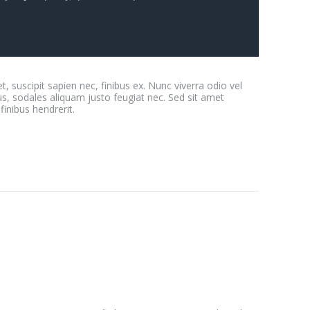
et, suscipit sapien nec, finibus ex. Nunc viverra odio vel
us, sodales aliquam justo feugiat nec. Sed sit amet
inibus hendrerit.