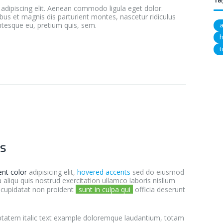
adipiscing elit. Aenean commodo ligula eget dolor.
s et magnis dis parturient montes, nascetur ridiculus
entesque eu, pretium quis, sem.
ts
ent color
adipisicing elit,
hovered accents
sed do eiusmod
liqu quis nostrud exercitation ullamco laboris nisllum
t cupidatat non proident
sunt in culpa qui
officia deserunt
uptatem italic text example doloremque laudantium, totam