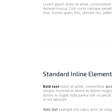
Lorem ipsum dolor sit amet, consectetuer 
Aenean massa. Cum sociis natoque penatibu
mus. Donec quam felis, ultricies nec, pell
Standard Inline Elemen
Bold text
dolor sit amet, consectetur
acc
tempor hovered ut labore et dolore magna a
dolore eu fugiat nulla pareur sint occaeca
m est laborum.
Italic text
example iste natus error sit vol