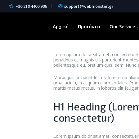
+30 210 4400 906
support@webmonster.gr
Αρχική
Προϊόντα
Our Services
Lorem ipsum dolor sit amet, consectetuer 
penatibus et magnis dis parturient montes, 
pellentesque eu, pretium quis, sem. Nunc ef
Morbi quis tincidunt lectus. In et urna aliqu
urna lacinia, in aliquam diam sodales. Pra
mattis metus metus, in lobortis elit feugi
H1 Heading (Lorem
consectetur)
Lorem ipsum dolor sit amet, consectetuer 