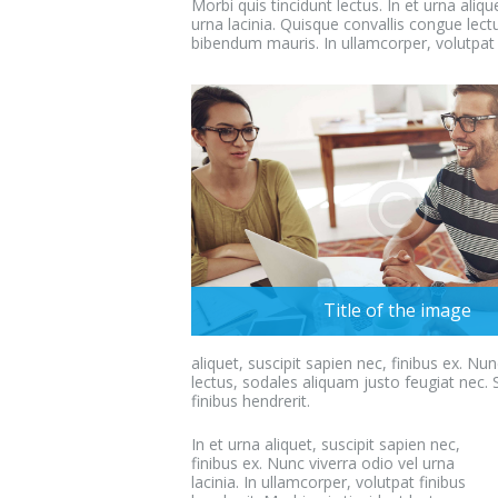
Morbi quis tincidunt lectus. In et urna aliqu
urna lacinia. Quisque convallis congue lect
bibendum mauris. In ullamcorper, volutpat f
Title of the image
aliquet, suscipit sapien nec, finibus ex. Nu
lectus, sodales aliquam justo feugiat nec.
finibus hendrerit.
In et urna aliquet, suscipit sapien nec,
finibus ex. Nunc viverra odio vel urna
lacinia. In ullamcorper, volutpat finibus