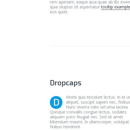
rem aperiam, eaque ipsa quae ab illo inve
quia oluptas sit aspernatur
tooltip exampl
eos quiet.
Dropcaps
Morbi quis tincidunt lectus. In et u
D
aliquet, suscipit sapien nec, finibus
Nunc viverra odio vel urna lacinia.
Quisque convallis congue lectus, sodales
aliquam justo feugiat nec. Sed sit amet
bibendum mauris. In ullamcorper, volutpat
finibus hendrerit.